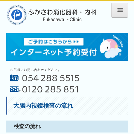
HOME
医院紹介
スタッフブログ
大腸内視鏡検査
大腸内視鏡検査の流れ
胃内視鏡検査・ピロリ菌検査
超音波検査
大腸内視鏡検査の流れ
よくある質問
診療時間・アクセス
検査の流れ